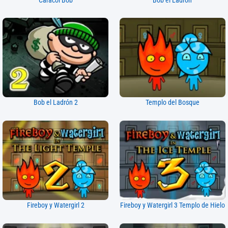
Caracol Bob
Bob el Ladrón
Bob el Ladrón 2
Templo del Bosque
Fireboy y Watergirl 2
Fireboy y Watergirl 3 Templo de Hielo