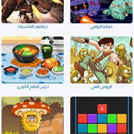
صيادو الزومبي
ديناصور المكسيك
الزومبي الغبي
درس الطبخ الكوري