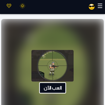
العاب ماهر
☰
العب الآن