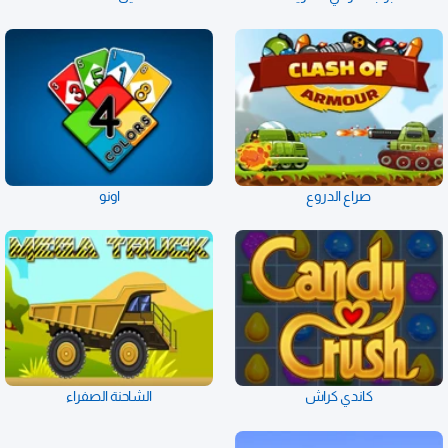
صراع الدروع
اونو
كاندي كراش
الشاحنة الصفراء