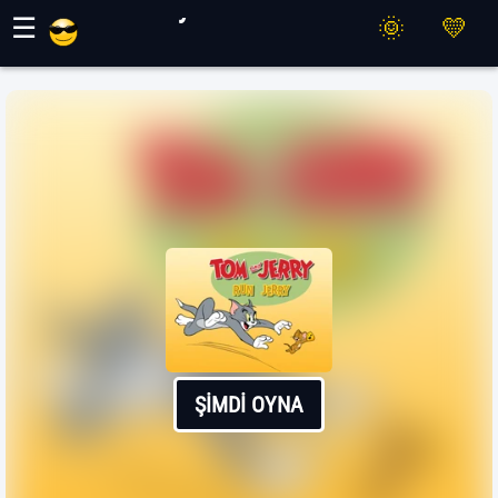
Maher Oyunları
☰
ŞIMDI OYNA