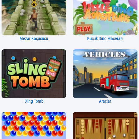
Mezar Koşucusu
Küçük Dino Macerası
Sling Tomb
Araçlar