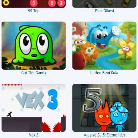
99 Top
Park Öfkesi
Cut The Candy
Lütfen Beni Sula
Vex 3
Ateş ve Su 5: Elementler