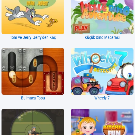
Tom ve Jerry: Jerry'den Kaç
Küçük Dino Macerası
Bulmaca Topu
Wheely 7