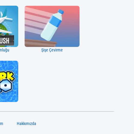
unluğu
Şişe Çevirme
ım
Hakkımızda