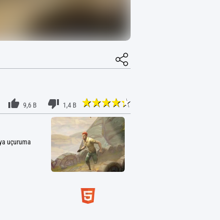
9,6 B
1,4 B
eya uçuruma