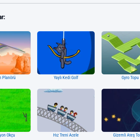
ar:
 Planörü
Yaylı Kedi Golf
Gyro Topu
yon Okçu
Hız Treni Acele
Gizemli Ateş To