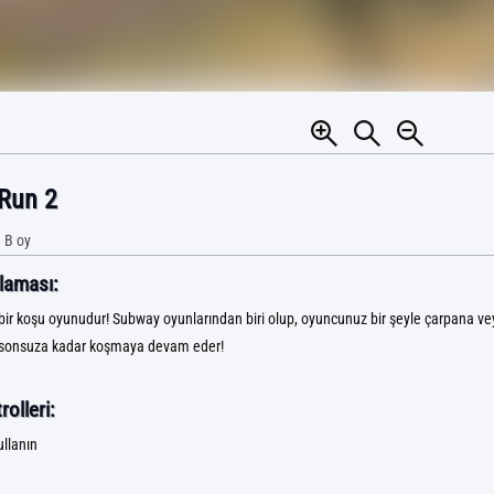
Run 2
 B
oy
laması:
ir koşu oyunudur! Subway oyunlarından biri olup, oyuncunuz bir şeyle çarpana v
sonsuza kadar koşmaya devam eder!
olleri:
ullanın