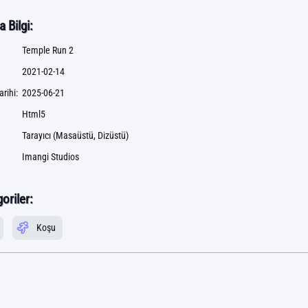
 Bilgi:
Temple Run 2
2021-02-14
rihi:
2025-06-21
Html5
Tarayıcı (Masaüstü, Dizüstü)
Imangi Studios
goriler:
Koşu