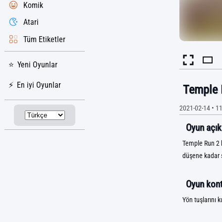
Komik
Atari
Tüm Etiketler
Yeni Oyunlar
En iyi Oyunlar
Temple 
2021-02-14
•
11
Oyun açık
Temple Run 2 b
düşene kadar 
Oyun kontr
Yön tuşlarını k