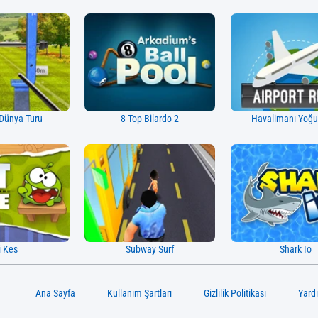
Dünya Turu
8 Top Bilardo 2
Havalimanı Yoğ
i Kes
Subway Surf
Shark Io
Ana Sayfa
Kullanım Şartları
Gizlilik Politikası
Yard