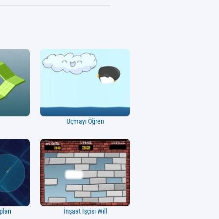
Uçmayı Öğren
pları
İnşaat İşçisi Will