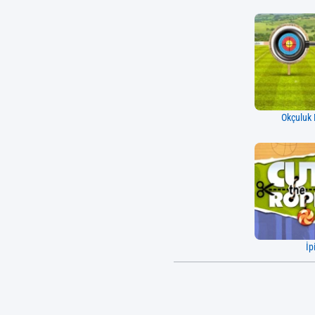
Okçuluk 
İp