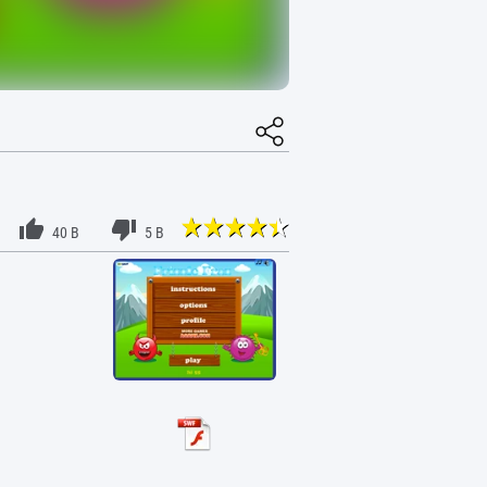
40 B
5 B