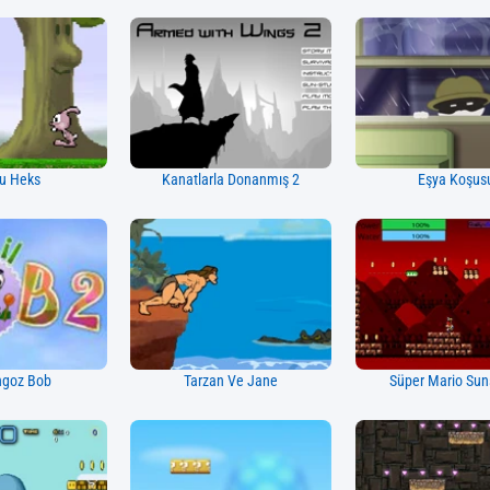
u Heks
Kanatlarla Donanmış 2
Eşya Koşus
ngoz Bob
Tarzan Ve Jane
Süper Mario Sun