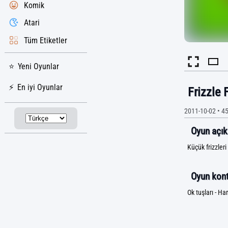
Komik
Atari
Tüm Etiketler
Yeni Oyunlar
En iyi Oyunlar
Frizzle 
2011-10-02
•
45
Oyun açık
Küçük frizzleri
Oyun kontr
Ok tuşları - Har