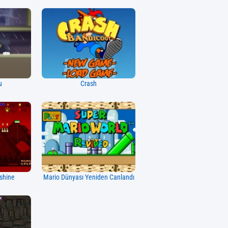
u
Crash
shine
Mario Dünyası Yeniden Canlandı