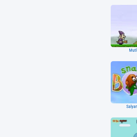
Mutl
Salya