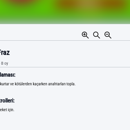
Fraz
 B
oy
laması:
 kurtar ve kötülerden kaçarken anahtarları topla.
olleri:
eket için.