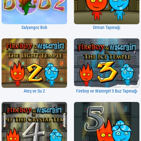
Salyangoz Bob
Orman Tapınağı
Ateş ve Su 2
Fireboy ve Watergirl 3 Buz Tapınağı