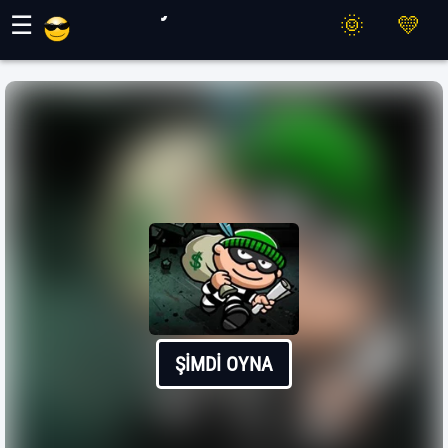
Maher Oyunları
☰
ŞIMDI OYNA