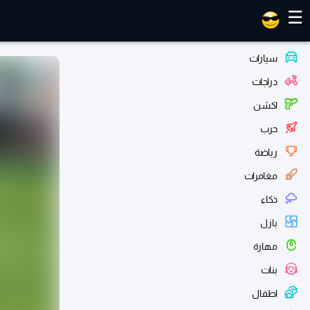
العاب ماهر
☰
سيارات
دراجات
اكشن
حرب
رياضة
مغامرات
ذكاء
بازل
مهارة
بنات
اطفال