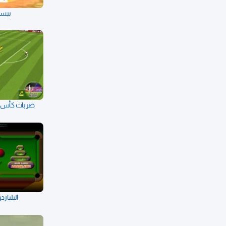
بيسب
ضربات كأس ال
البليار