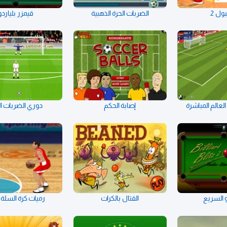
ول 2
الضربات الحرة الذهبية
قيمزر بلياردو
عالم المباشرة
إصابة الحكم
دوري الضربات ال
دو السريع
القتال بالكرات
رميات كرة السلة ا