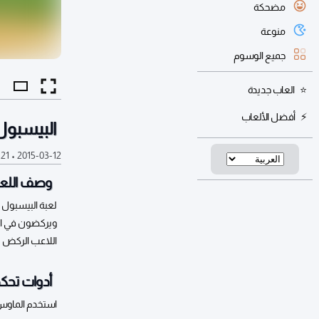
مضحكة
منوعة
جميع الوسوم
العاب جديدة
أفضل الألعاب
البيسبول 
2015-03-12
•
21 ألف
وصف اللعب
لعبة البيسبول 
ويركضون في الم
اللاعب الركض إل
أدوات تحكم
استخدم الماو