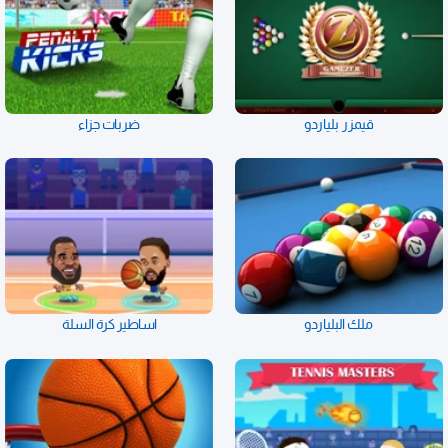
قيمزر بلياردو
ضربات جزاء
ملك البلياردو
اساطير كرة السلة