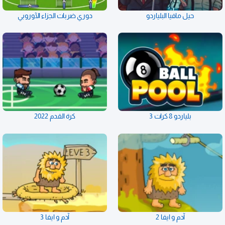
حيل مافيا البلياردو
دوري ضربات الجزاء الآوروبي
بلياردو 8 كرات 3
كرة القدم 2022
آدم و ايفا 2
آدم و ايفا 3