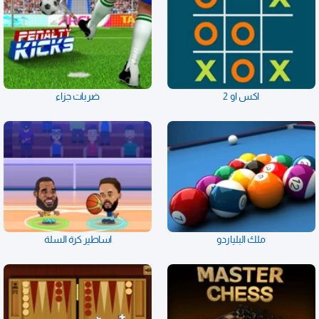
اكس او 2
ضربات جزاء
ملك البلياردو
اساطير كرة السلة