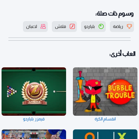
وسوم ذات صلة:
رياضة
بلياردو
فلاش
لاعبان
العاب أخرى:
انقسام الكرة
قيمزر بلياردو