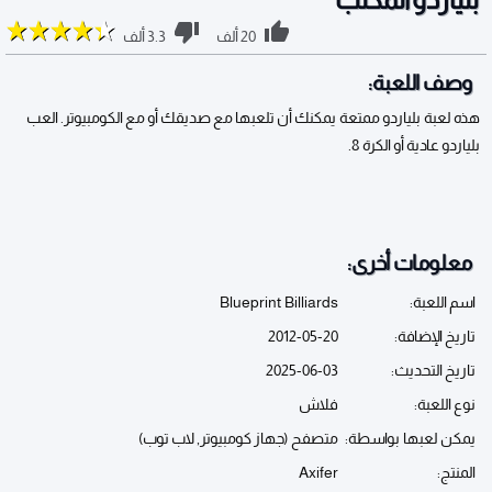
20 ألف
3.3 ألف
وصف اللعبة:
هذه لعبة بلياردو ممتعة يمكنك أن تلعبها مع صديقك أو مع الكومبيوتر. العب
بلياردو عادية أو الكرة 8.
معلومات أخرى:
اسم اللعبة:
Blueprint Billiards
تاريخ الإضافة:
2012-05-20
تاريخ التحديث:
2025-06-03
نوع اللعبة:
فلاش
يمكن لعبها بواسطة:
متصفح (جهاز كومبيوتر, لاب توب)
المنتج:
Axifer