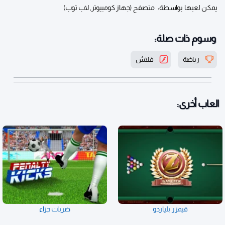
يمكن لعبها بواسطة:
متصفح (جهاز كومبيوتر, لاب توب)
وسوم ذات صلة:
رياضة
فلاش
العاب أخرى:
قيمزر بلياردو
ضربات جزاء