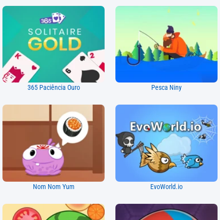
365 Paciência Ouro
Pesca Niny
Nom Nom Yum
EvoWorld.io