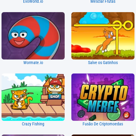
EvoWorld.io
Mesclar Frutas
Wormate.io
Salve os Gatinhos
Crazy Fishing
Fusão De Criptomoedas