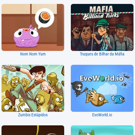
Nom Nom Yum
Truques de Bilhar da Máfia
Zumbis Estúpidos
EvoWorld.io