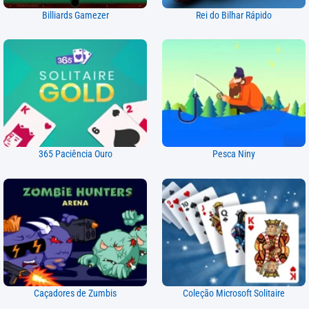
Billiards Gamezer
Rei do Bilhar Rápido
365 Paciência Ouro
Pesca Niny
Caçadores de Zumbis
Coleção Microsoft Solitaire