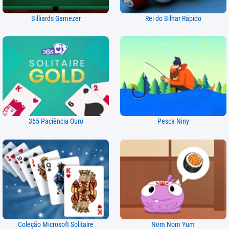
Billiards Gamezer
Rei do Bilhar Rápido
365 Paciência Ouro
Pesca Niny
Coleção Microsoft Solitaire
Nom Nom Yum