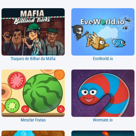
Truques de Bilhar da Máfia
EvoWorld.io
Mesclar Frutas
Wormate.io