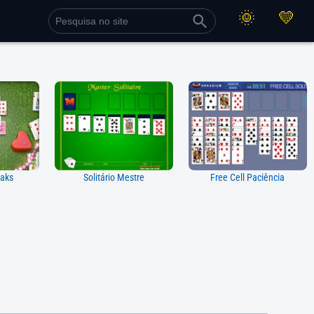
eaks
Solitário Mestre
Free Cell Paciência