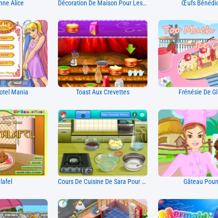
ne Alice
Décoration De Maison Pour Les Vacances D'été De Tessa
Œufs Bénédi
otel Mania
Toast Aux Crevettes
Frénésie De G
lafel
Cours De Cuisine De Sara Pour Brownies
Gâteau Pou