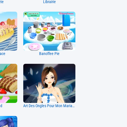
cte
Librairie
lace
Banoffee Pie
nd
Art Des Ongles Pour Mon Mariage