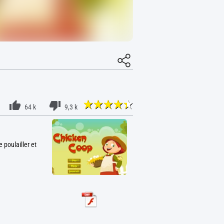
64 k
9,3 k
 poulailler et