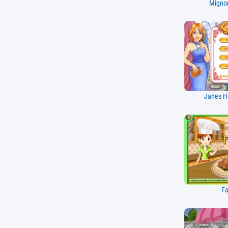
Mignon
Janes H
Fa