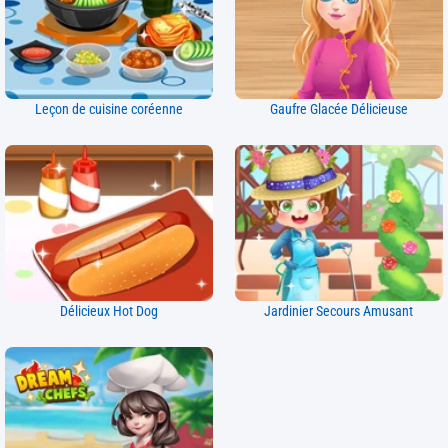
Leçon de cuisine coréenne
Gaufre Glacée Délicieuse
Délicieux Hot Dog
Jardinier Secours Amusant