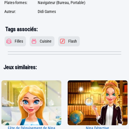
Plates-formes:
Navigateur (Bureau, Portable)
Auteur:
Didi Games
Tags associés:
Filles
Cuisine
Flash
Jeux similaires:
Fête de Déguisement de Nina
Nina Détective