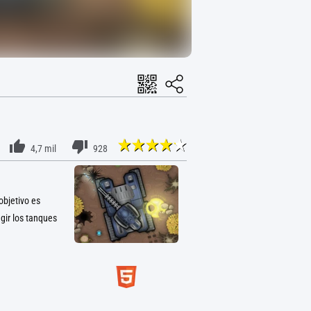
4,7 mil
928
objetivo es
gir los tanques