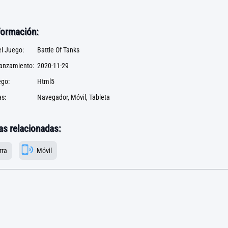
formación:
l Juego:
Battle Of Tanks
lanzamiento:
2020-11-29
ego:
Html5
s:
Navegador, Móvil, Tableta
as relacionadas:
rra
Móvil