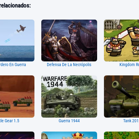
relacionados:
dero En Guerra
Defensa De La Necrópolis
Kingdom R
tle Gear 1.5
Guerra 1944
Tank 201