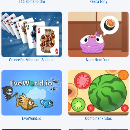
365 Solitario Oro
Pesca Niny
Colección Microsoft Solitaire
Nom Nom Yum
EvoWorld.io
Combinar Frutas