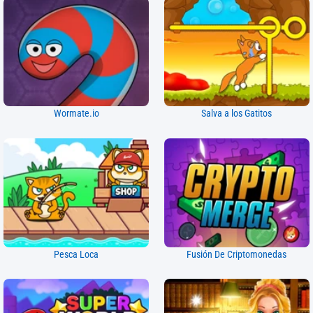
Wormate.io
Salva a los Gatitos
Pesca Loca
Fusión De Criptomonedas