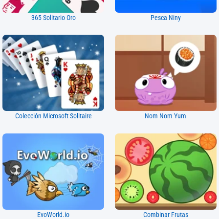
365 Solitario Oro
Pesca Niny
Colección Microsoft Solitaire
Nom Nom Yum
EvoWorld.io
Combinar Frutas