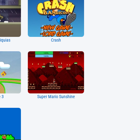
iquias
Crash
e 3
Super Mario Sunshine