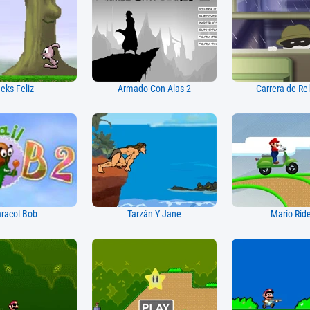
eks Feliz
Armado Con Alas 2
Carrera de Rel
racol Bob
Tarzán Y Jane
Mario Rid