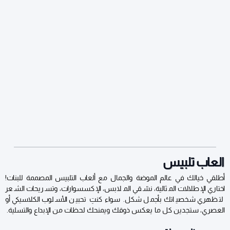
العاب تلبيس
أطلقي خيالك في عالم الموضة والجمال مع ألعاب التلبيس المصممة للبنات!
اختاري الإطلالات المثالية، نسّقي الملابس، الإكسسوارات، وتسريحات الشعر
لتظهري شخصياتك بأجمل شكل. سواء كنتِ تحبين الأسلوب الكلاسيكي أو
العصري، ستجدين كل ما يعكس ذوقك ويمنحك لحظات من الإبداع والتسلية.