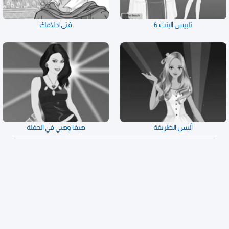
تلبيس البنت 6
فتى احلامك
أليس الظريفة
هيفا وهبي في الحفلة