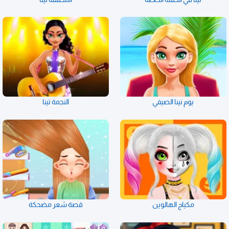
يوم نينا الصيفي
النجمة تينا
مكياج الهالوين
قصة شعر مضحكة