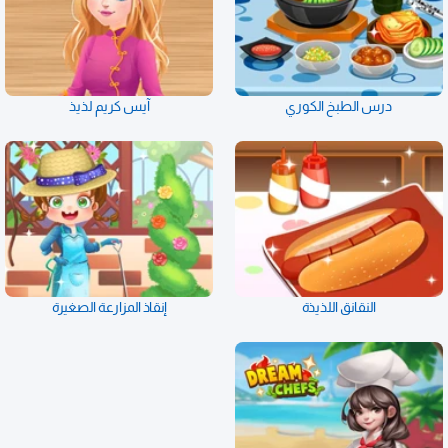
درس الطبخ الكوري
آيس كريم لذيذ
النقانق اللذيذة
إنقاذ المزارعة الصغيرة