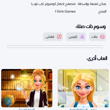
يمكن لعبها بواسطة:
متصفح (جهاز كومبيوتر, لاب توب)
المنتج:
I Girls Games
وسوم ذات صلة:
بنات
تلبيس
فلاش
العاب أخرى:
نينا في الحفلة الخاصة
المحققة نينا