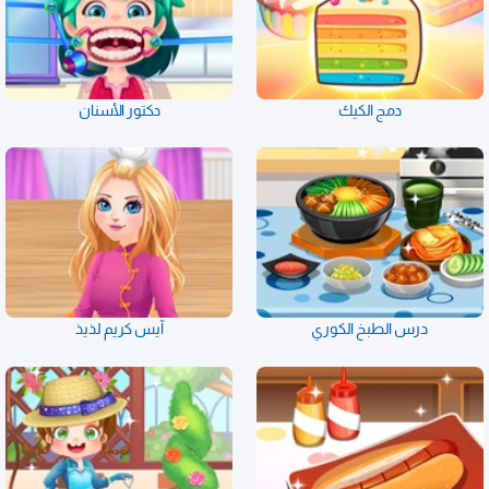
دمج الكيك
دكتور الأسنان
درس الطبخ الكوري
آيس كريم لذيذ