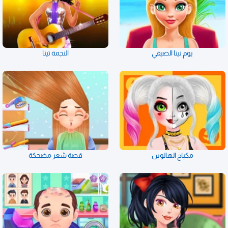
يوم نينا الصيفي
النجمة تينا
مكياج الهالوين
قصة شعر مضحكة