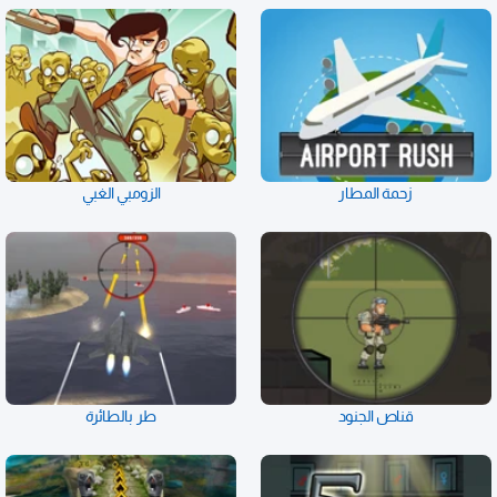
زحمة المطار
الزومبي الغبي
قناص الجنود
طر بالطائرة