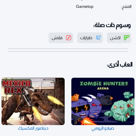
المنتج:
Gametop
وسوم ذات صلة:
اكشن
طيارات
فلاش
العاب أخرى:
صيادو الزومبي
ديناصور المكسيك