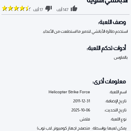
147 ألف
17 ألف
وصف اللعبة:
استخدم طائرة الأباتشي لتدمير ما استطعت من الأعداء.
أدوات تحكم اللعبة:
بالماوس
معلومات أخرى:
اسم اللعبة:
Helicopter Strike Force
تاريخ الإضافة:
2011-12-31
تاريخ التحديث:
2025-10-06
نوع اللعبة:
فلاش
يمكن لعبها بواسطة:
متصفح (جهاز كومبيوتر, لاب توب)