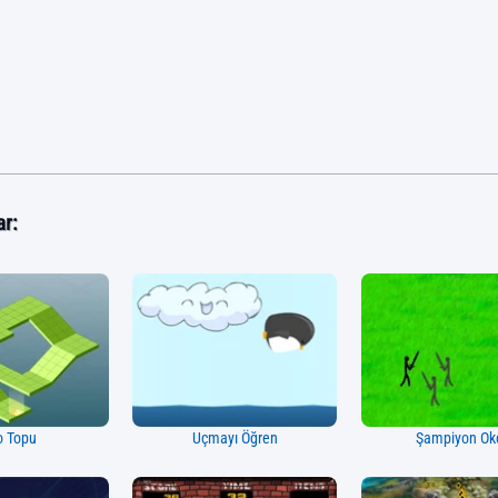
ar:
o Topu
Uçmayı Öğren
Şampiyon Ok