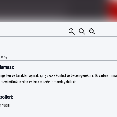
 B
oy
laması:
gelleri ve tuzakları aşmak için yüksek kontrol ve beceri gerektirir. Duvarlara tırman
 görevi mümkün olan en kısa sürede tamamlayabilirsin.
olleri:
 tuşları