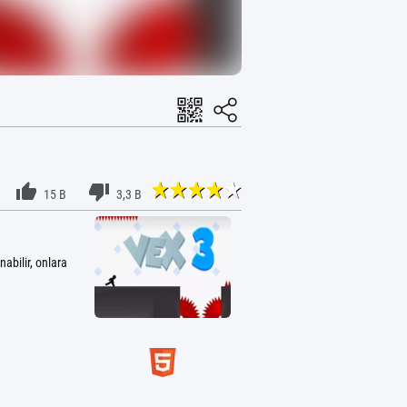
15 B
3,3 B
abilir, onlara