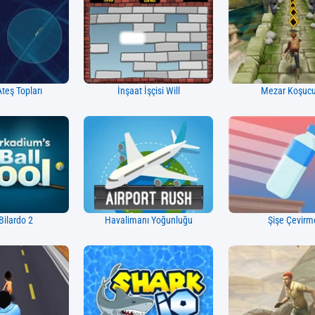
Ateş Topları
İnşaat İşçisi Will
Mezar Koşuc
Bilardo 2
Havalimanı Yoğunluğu
Şişe Çevirm