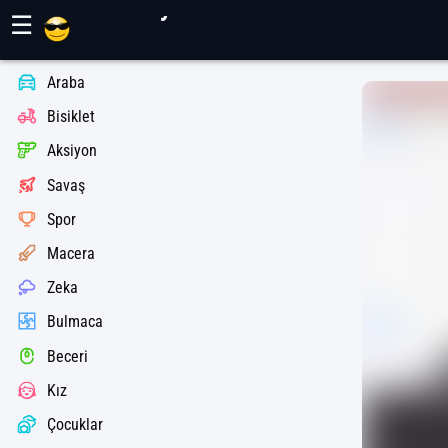
Maher Oyunları
☰
Araba
Bisiklet
Aksiyon
Savaş
Spor
Macera
Zeka
Bulmaca
Beceri
Kız
Çocuklar