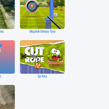
usu
Okçuluk Dünya Turu
e
İpi Kes