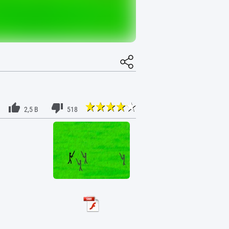
2,5 B
518