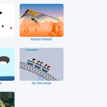
Kanyon Planörü
en
Hız Treni Acele