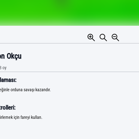
on Okçu
B
oy
laması:
ğinle orduna savaşı kazandır.
olleri:
rlemek için fareyi kullan.