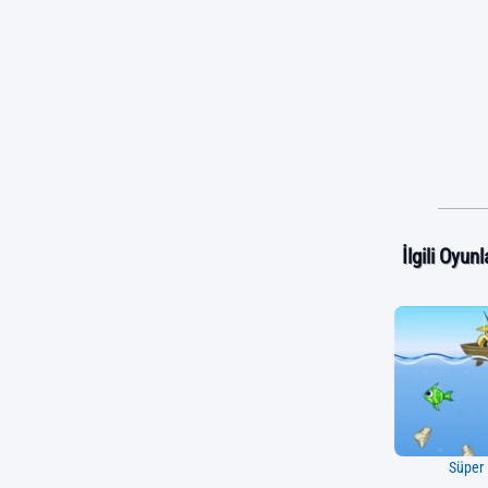
İlgili Oyunl
Süper 