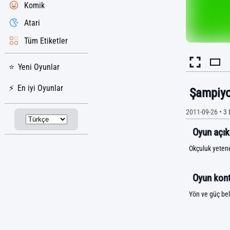
Komik
Atari
Tüm Etiketler
Yeni Oyunlar
En iyi Oyunlar
Şampiy
2011-09-26
•
3 
Oyun açık
Okçuluk yetene
Oyun kontr
Yön ve güç beli