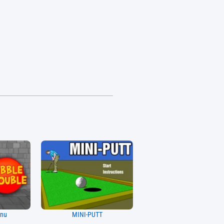
unu
MINI-PUTT