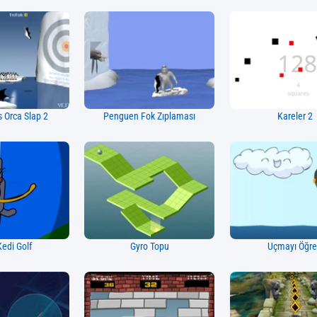
s Orca Slap 2
Penguen Fok Zıplaması
Kareler 2
Kedi Golf
Gyro Topu
Uçmayı Öğr