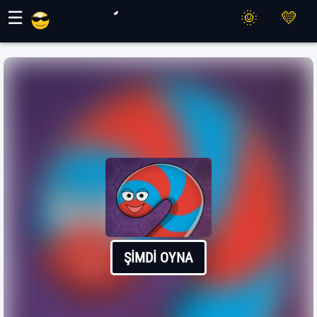
Maher Oyunları
☰
ŞIMDI OYNA