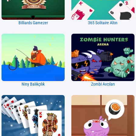
Billiards Gamezer
365 Solitaire Altın
Niny Balıkçılık
Zombi Avcıları