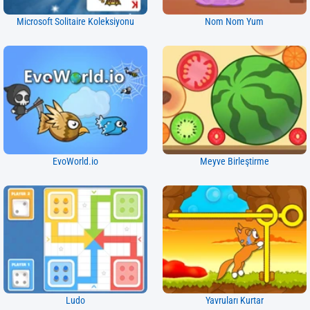
Microsoft Solitaire Koleksiyonu
Nom Nom Yum
EvoWorld.io
Meyve Birleştirme
Ludo
Yavruları Kurtar