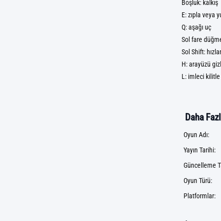
Boşluk: kalkış
E: zıpla veya y
Q: aşağı uç
Sol fare düğme
Sol Shift: hızla
H: arayüzü giz
L: imleci kilitl
Daha Fazla
Oyun Adı:
Yayın Tarihi:
Güncelleme Ta
Oyun Türü:
Platformlar: