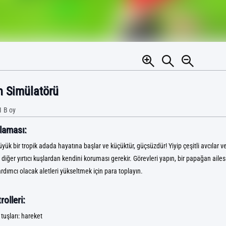
 Simülatörü
1 B
oy
laması:
ük bir tropik adada hayatına başlar ve küçüktür, güçsüzdür! Yiyip çeşitli avcılar 
diğer yırtıcı kuşlardan kendini koruması gerekir. Görevleri yapın, bir papağan ailes
rdımcı olacak aletleri yükseltmek için para toplayın.
olleri:
uşları: hareket