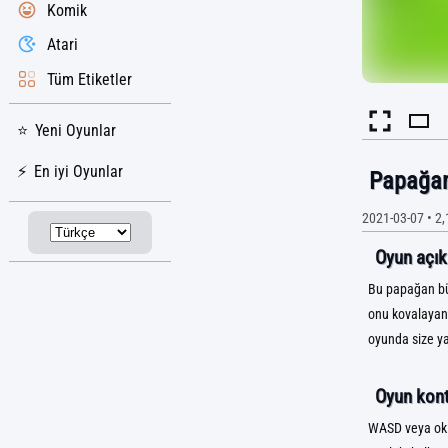
Komik
Atari
Tüm Etiketler
Yeni Oyunlar
En iyi Oyunlar
Papağan
2021-03-07
•
2,
Oyun açık
Bu papağan büy
onu kovalayan 
oyunda size ya
Oyun kontr
WASD veya ok t