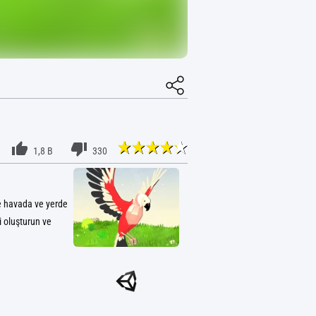
1,8 B
330
ve havada ve yerde
i oluşturun ve