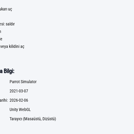
ukarı uç
si: saldır
n
le
e veya kilidini aç
 Bilgi:
Parrot Simulator
2021-03-07
rihi:
2026-02-06
Unity WebGL
Tarayıcı (Masaüstü, Dizüstü)