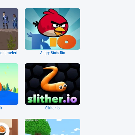
 Denemeleri
Angry Birds Rio
ık
Slither.io