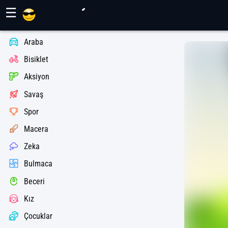
Maher Oyunları
☰
Araba
Bisiklet
Aksiyon
Savaş
Spor
Macera
Zeka
Bulmaca
Beceri
Kız
Çocuklar