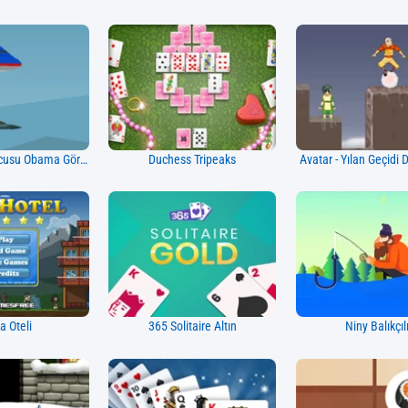
Bailout Savunucusu Obama Görevi
Duchess Tripeaks
Avatar - Yılan Geçidi
 Oteli
365 Solitaire Altın
Niny Balıkçıl