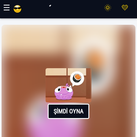
Maher Oyunları
☰
ŞIMDI OYNA