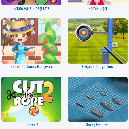
Kripto Para Birleştirme
Komik Dişçi
Komik Kurtarma Bahçıvanı
Okçuluk Dünya Turu
İpi Kes 2
Savaş Gemileri