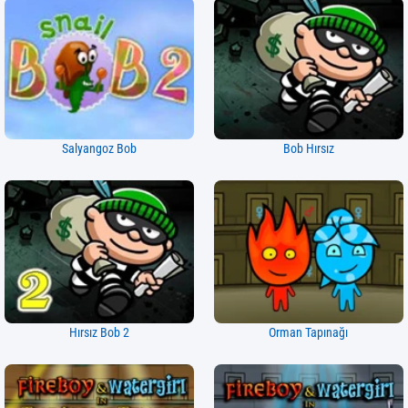
Salyangoz Bob
Bob Hırsız
Hırsız Bob 2
Orman Tapınağı