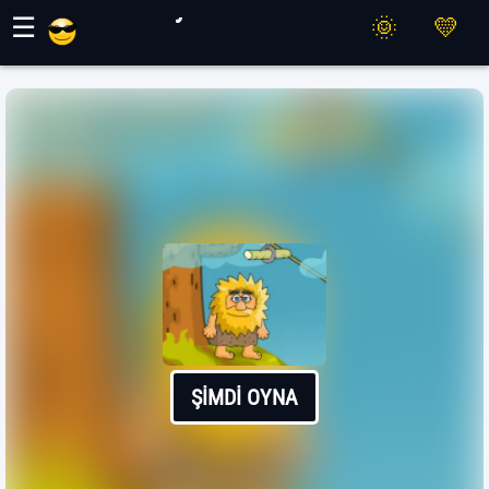
Maher Oyunları
☰
ŞIMDI OYNA