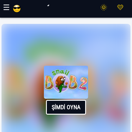
Maher Oyunları
☰
ŞIMDI OYNA