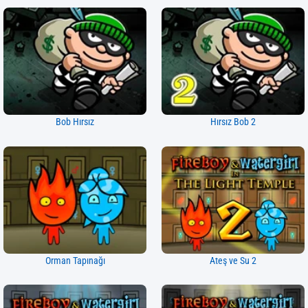
Bob Hırsız
Hırsız Bob 2
Orman Tapınağı
Ateş ve Su 2