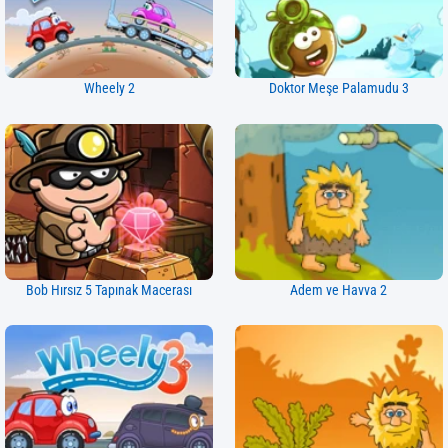
Wheely 2
Doktor Meşe Palamudu 3
Bob Hırsız 5 Tapınak Macerası
Adem ve Havva 2