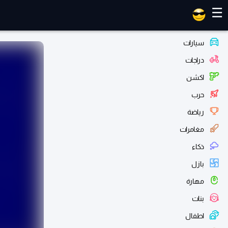
العاب ماهر
☰
سيارات
دراجات
اكشن
حرب
رياضة
مغامرات
ذكاء
بازل
مهارة
بنات
اطفال