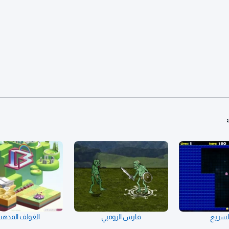
لسريع
فارس الزومبي
الغولف المد