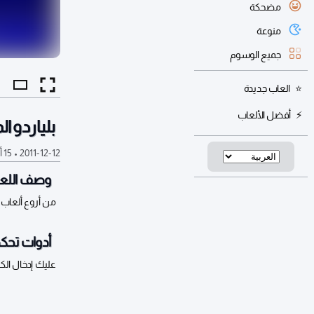
مضحكة
منوعة
جميع الوسوم
العاب جديدة
أفضل الألعاب
بلياردو ا
2011-12-12
•
15 ألف
وصف اللعب
من أروع ألعاب 
أدوات تحكم
عليك إدخال الك