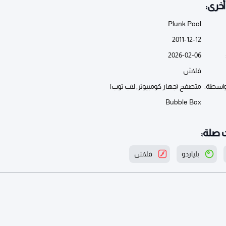
خرى:
Plunk Pool
2011-12-12
2026-02-06
فلاش
واسطة:
متصفح (جهاز كومبيوتر, لاب توب)
Bubble Box
 صلة:
بلياردو
فلاش