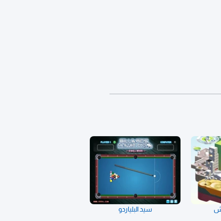
هش
سيد البلياردو