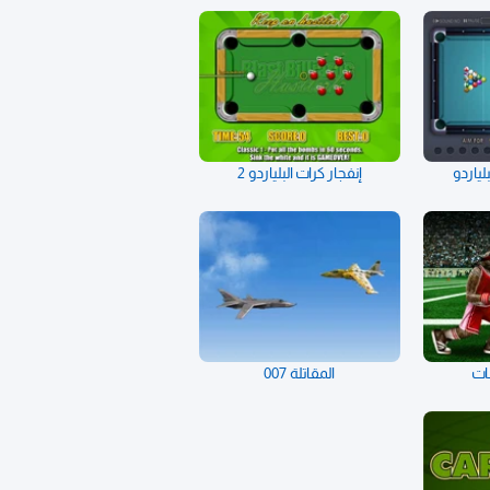
لياردو
إنفجار كرات البلياردو 2
ات
المقاتلة 007