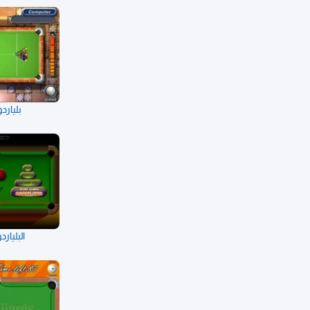
بليارد
البليار