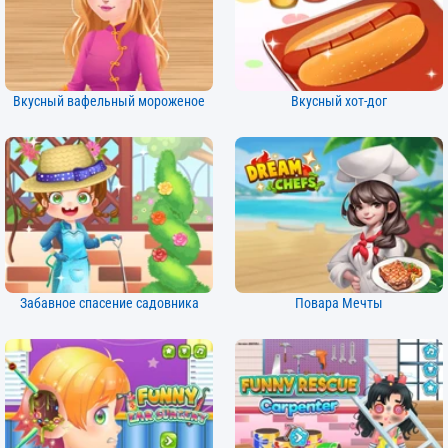
Вкусный вафельный мороженое
Вкусный хот-дог
Забавное спасение садовника
Повара Мечты