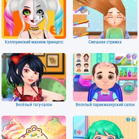
Хэллоуинский макияж принцесс
Смешная стрижка
Весёлый тату-салон
Веселый парикмахерский салон