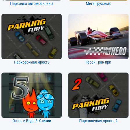
Парковка автомобилей 3
Мега Грузовик
Парковочная Ярость
Герой Гран-при
Огонь и Вода 5: Стихии
Парковочная ярость 2