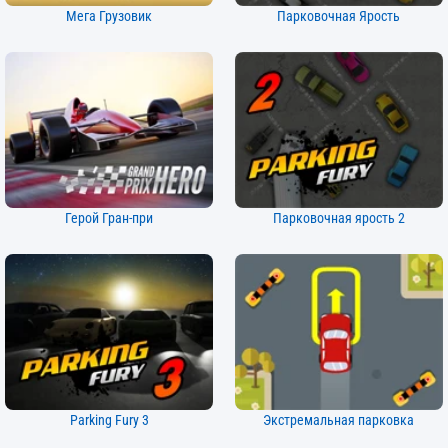
Мега Грузовик
Парковочная Ярость
Герой Гран-при
Парковочная ярость 2
Parking Fury 3
Экстремальная парковка