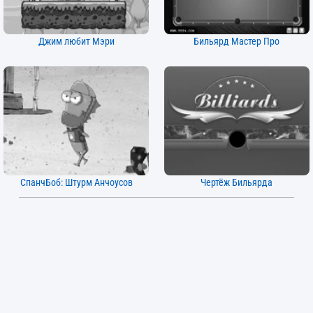
Джим любит Мэри
Бильярд Мастер Про
СпанчБоб: Штурм Анчоусов
Чертёж Бильярда