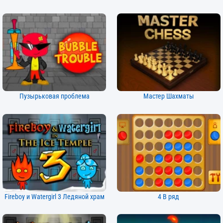
Пузырьковая проблема
Мастер Шахматы
Fireboy и Watergirl 3 Ледяной храм
4 В ряд