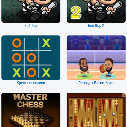
Боб Вор
Боб Вор 2
Крестики-нолики
Легенды Баскетбола