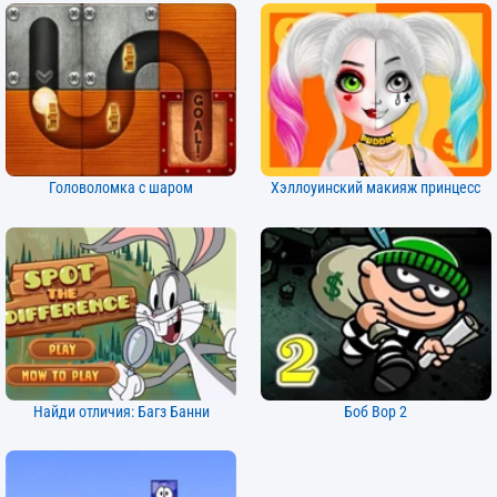
Головоломка с шаром
Хэллоуинский макияж принцесс
Найди отличия: Багз Банни
Боб Вор 2