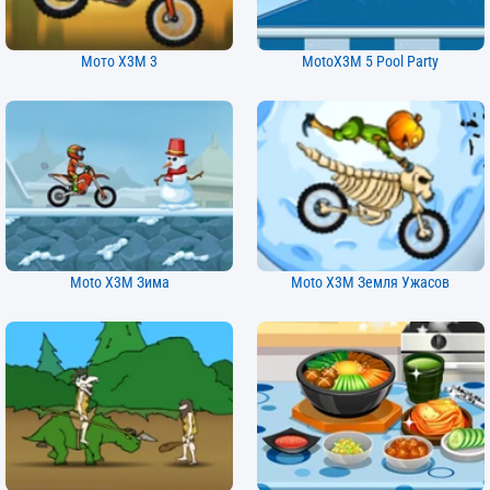
Мото X3M 3
MotoX3M 5 Pool Party
Moto X3M Зима
Moto X3M Земля Ужасов