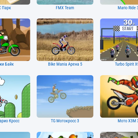
 Парк
FMX Team
Mario Ride 
жи Байк
Bike Mania Арена 5
Turbo Spirit X
арио Кросс
TG Мотокросс 3
Мото X3M 