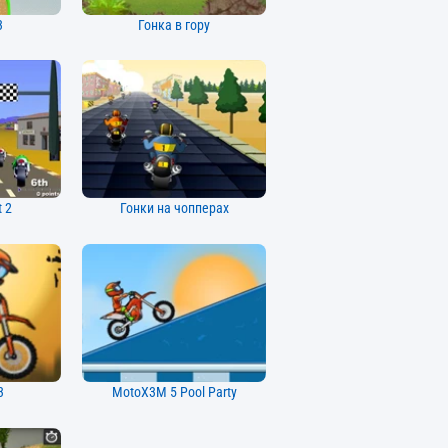
3
Гонка в гору
t 2
Гонки на чопперах
3
MotoX3M 5 Pool Party