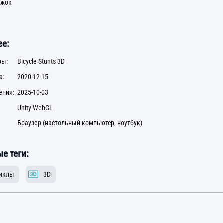
ыжок
е:
ры:
Bicycle Stunts 3D
а:
2020-12-15
ения:
2025-10-03
Unity WebGL
Браузер (настольный компьютер, ноутбук)
е теги:
иклы
3D