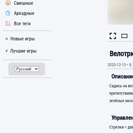
Смешные
Аркадные
Все теги
Новые игры
Лучшие игры
Велотр
2020-12-15
•
9,
Описание
Садись на ве
препятствиям
зелёные икон
Управлен
Стрелки = д