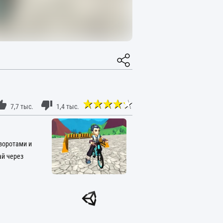
7,7 тыс.
1,4 тыс.
воротами и
ай через