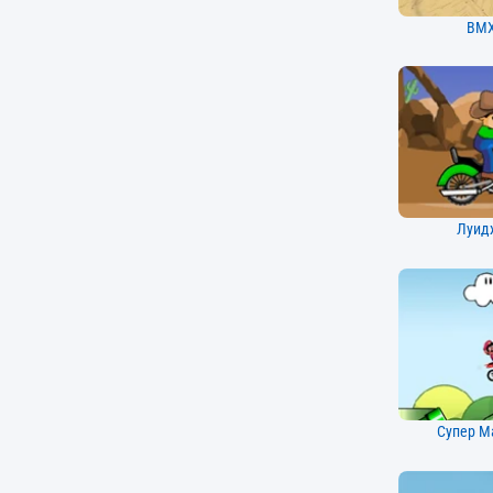
BMX
Луид
Супер М