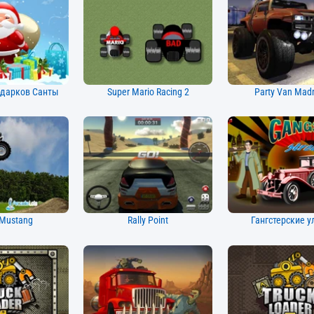
одарков Санты
Super Mario Racing 2
Party Van Mad
 Mustang
Rally Point
Гангстерские 