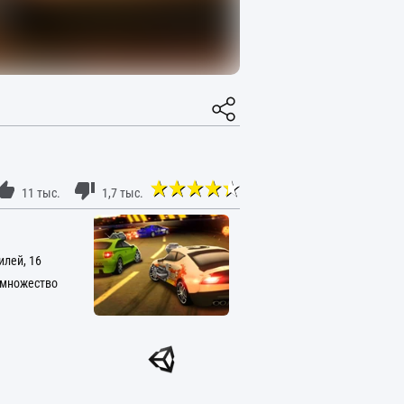
11 тыс.
1,7 тыс.
илей, 16
 множество