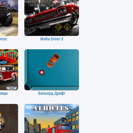
ness
Mafia Driver 3
улицы
Бильярд Дрифт