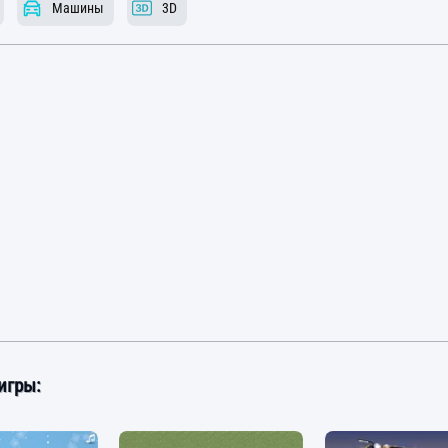
Машины
3D
игры: