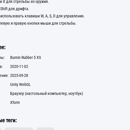
и X для стрельбы из оружия.
Shift для дрифта.
использовать клавиши W, A, S, D для управления.
левую и правую кнопки мыши для стрельбы.
е:
ры:
Burnin Rubber 5 XS
а:
2020-11-02
ения:
2025-09-28
Unity WebGL
Браузер (настольный компьютер, ноутбук)
Xform
е теги: