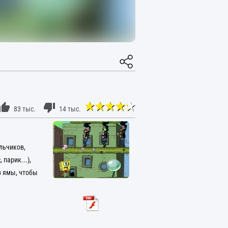
83 тыс.
14 тыс.
льчиков,
парик...),
в ямы, чтобы