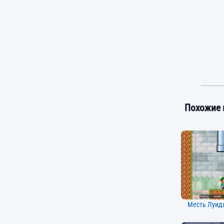
Похожие 
Месть Луид