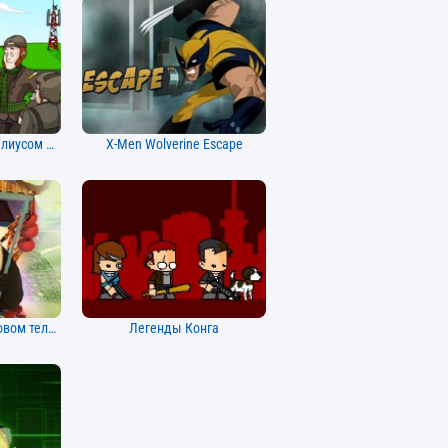
Вокруг света с Корнелиусом Дж. Экспедиусом
X-Men Wolverine Escape
Гонки на фейерверковом тележке Панды
Легенды Конга