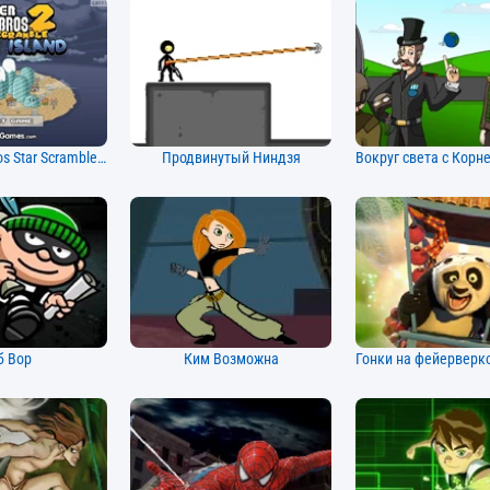
Super Mario Bros Star Scramble 2 Остров призраков
Продвинутый Ниндзя
б Вор
Ким Возможна