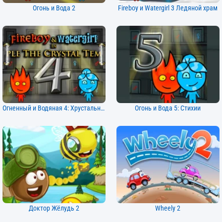
Огонь и Вода 2
Fireboy и Watergirl 3 Ледяной храм
Огненный и Водяная 4: Хрустальный Храм
Огонь и Вода 5: Стихии
Доктор Жёлудь 2
Wheely 2