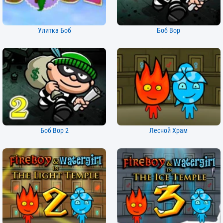
Улитка Боб
Боб Вор
Боб Вор 2
Лесной Храм