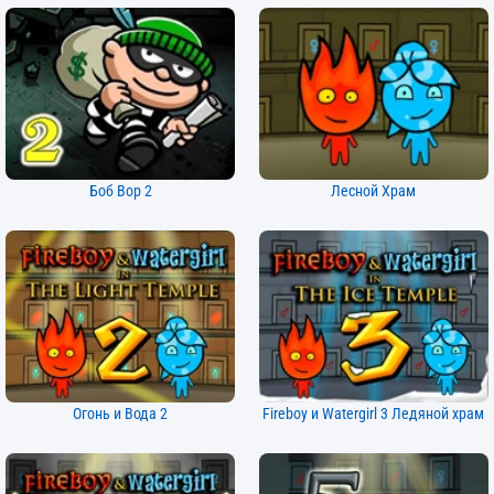
Боб Вор 2
Лесной Храм
Огонь и Вода 2
Fireboy и Watergirl 3 Ледяной храм