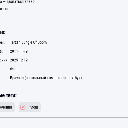
а — двигаться влево
ыгать
е:
ры:
Tarzan Jungle Of Doom
а:
2011-11-19
ения:
2025-12-19
Флеш
Браузер (настольный компьютер, ноутбук)
е теги:
ючения
Флеш