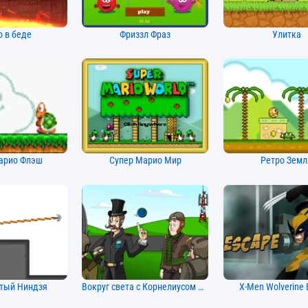
 в беде
Фриззл Фраз
Улитка
арио Флэш
Супер Марио Мир
Ретро Земл
тый Ниндзя
Вокруг света с Корнелиусом Дж. Экспедиусом
X-Men Wolverine 