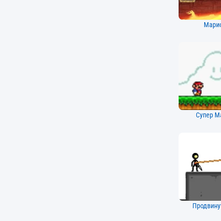
Марио
Супер М
Продвину