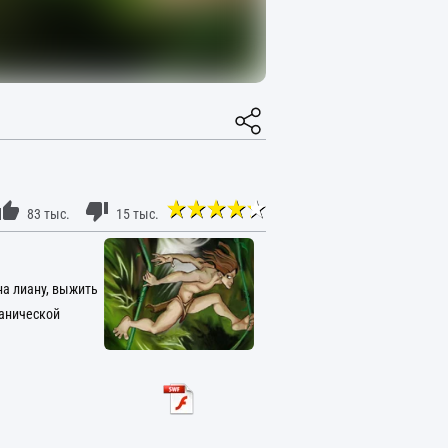
83 тыс.
15 тыс.
на лиану, выжить
канической