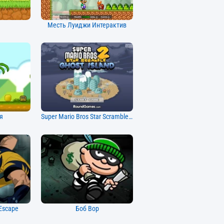
Месть Луиджи Интерактив
я
Super Mario Bros Star Scramble 2 Остров призраков
Escape
Боб Вор