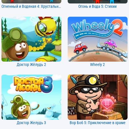
Огненный и Водяная 4: Хрустальный Храм
Огонь и Вода 5: Стихии
Доктор Жёлудь 2
Wheely 2
Доктор Желудь 3
Вор Боб 5: Приключение в храме