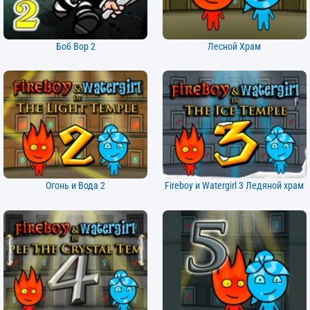
Боб Вор 2
Лесной Храм
Огонь и Вода 2
Fireboy и Watergirl 3 Ледяной храм