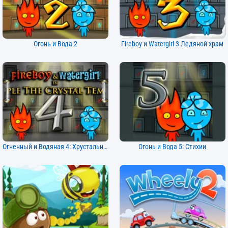
Огонь и Вода 2
Fireboy и Watergirl 3 Ледяной храм
Огненный и Водяная 4: Хрустальный Храм
Огонь и Вода 5: Стихии